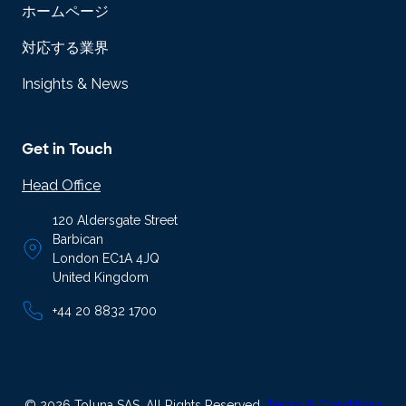
ホームページ
対応する業界
Insights & News
Get in Touch
Head Office
120 Aldersgate Street
Barbican
London EC1A 4JQ
United Kingdom
+44 20 8832 1700
© 2026 Toluna SAS. All Rights Reserved.
Terms & Conditions