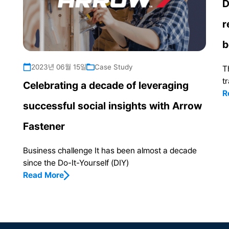
D
r
b
2023년 06월 15일
Case Study
T
tr
Celebrating a decade of leveraging
R
successful social insights with Arrow
Fastener
Business challenge It has been almost a decade
since the Do-It-Yourself (DIY)
Read More