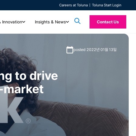
Careers at Toluna
Toluna Start Login
& Innovation
Insights & News
Contact Us
AI & Innovation
Insights & News
posted 2022년 01월 13일
Toluna Syn
들을 지원합니다. 함께하
Technology
전체 콘텐츠
들을 확인해보세요.
자동화된 고품질 실시간 솔루션으로 미래의 인사이트
Custom Research
최신 아티클, 보도자료, 백서, 사례 연구를 살펴보세요.
Toluna Synthe
정량적 및 정성적 리서치를 모두 제공하는 통합 소비자 인텔리전스 플랫폼을
TolunaID는 시장 조사, 에이전시, 컨설팅 업
를 탐색하세요.
(Synthetic) 응
ng to drive
리서치 전문가들이 고객의 요구에 맞춘 커스텀 리서치를 제공해 드립니다.
경험해 보세요. 신속하게 리서치를 시작하고, 응답자를 원활하게 연결하며,
동영상
다. 신속하고 높은 품질의 인사이트를 자신 있게
랜드 메시지에 대한
Quality
실시간 인사이트와 지원을 받아보실 수 있습니다.
우수한 품질, 신속성, 대용량, 그리고 전문 컨설
DIY(Do-it-Yourself) 및 보조 DIY 옵션을 통해 리서치 과정을 직접 관리해
솔루션 소개 영상, 온디맨드 웨비나, 고객 사례를 확인
n-market
ISO 20252 인증을 받은 Toluna QSphere와 함께
하세요.
보세요.
자세히 알아보기
전문가가 이끄는 고품질 데이터로에 신뢰를 더하세요.
자세히 알아보기
TolunaID 홈페이지
로그인
자세히 알아보기