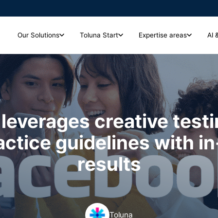
Our Solutions
Toluna Start
Expertise areas
AI 
Toluna Start
Expertise areas
Analytics and Insights
저희는 다양한 산업 분야의 기업
크리에이티브 및 캠페인
고 있는 주요 산업 분야와 기업
시장조사 인사이트를 실시간으로 즉시 확인하고, 심층
광고 집행 전에 크리에이티브를 테스트하고 성과를 측정해 광고 및 캠페
분석까지 한 번에 해결하세요.
인 효과를 극대화하세요.
everages creative testi
Global Panel Community
actice guidelines with i
7,900만 명 이상의 글로벌 소비자 패널을 활용해 시
장조사의 깊이와 신뢰도를 높이세요
브랜드 헬스 및 성장
브랜드 헬스와 인식을 추적하고 측정하며 강화해 더 강력한 브랜드를 구
results
Toluna Start Qual
축하고 장기적인 성장을 이끄세요.
정성 조사용 서비스 플랫폼에서 소비자의 이야기를 생
생하게 전달하세요.
Toluna