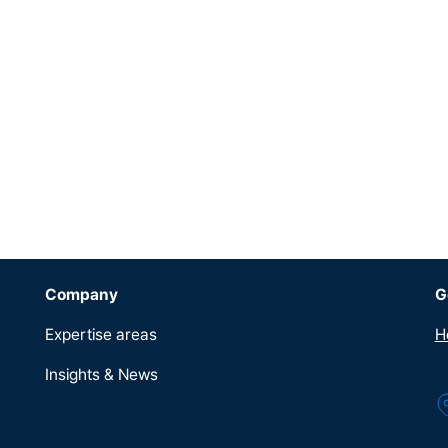
Company
G
Expertise areas
H
Insights & News