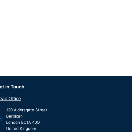
et in Touch
ead Office
120 Aldersgate Street
Barbican
London EC1A 4JQ
United Kingdom