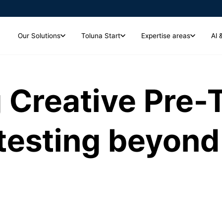
Our Solutions
Toluna Start
Expertise areas
AI 
Toluna Start
Expertise areas
 Creative Pre-
Analytics and Insights
저희는 다양한 산업 분야의 기업
크리에이티브 및 캠페인
고 있는 주요 산업 분야와 기업
시장조사 인사이트를 실시간으로 즉시 확인하고, 심층
광고 집행 전에 크리에이티브를 테스트하고 성과를 측정해 광고 및 캠페
분석까지 한 번에 해결하세요.
인 효과를 극대화하세요.
 testing beyond 
Global Panel Community
7,900만 명 이상의 글로벌 소비자 패널을 활용해 시
장조사의 깊이와 신뢰도를 높이세요
브랜드 헬스 및 성장
브랜드 헬스와 인식을 추적하고 측정하며 강화해 더 강력한 브랜드를 구
Toluna Start Qual
축하고 장기적인 성장을 이끄세요.
정성 조사용 서비스 플랫폼에서 소비자의 이야기를 생
생하게 전달하세요.