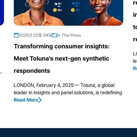
r
i
t
2025년 02월 04일
In The Press
r
Transforming consumer insights:
L
Meet Toluna’s next-gen synthetic
l
R
respondents
-
LONDON, February 4, 2025 — Toluna, a global
leader in insights and panel solutions, is redefining
Read More