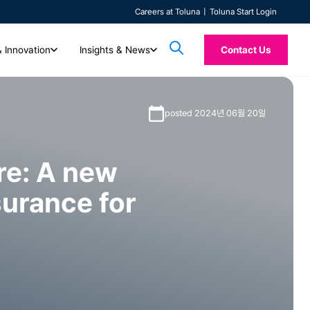
Careers at Toluna
Toluna Start Login
& Innovation
Insights & News
Contact Us
AI & Innovation
Insights & News
posted 2024년 06월 20일
Toluna Syn
들을 지원합니다. 함께하
Technology
전체 콘텐츠
들을 확인해보세요.
자동화된 고품질 실시간 솔루션으로 미래의 인사이트
Custom Research
최신 아티클, 보도자료, 백서, 사례 연구를 살펴보세요.
Toluna Synthe
정량적 및 정성적 리서치를 모두 제공하는 통합 소비자 인텔리전스 플랫폼을
TolunaID는 시장 조사, 에이전시, 컨설팅 업
를 탐색하세요.
(Synthetic) 응
re: A new
리서치 전문가들이 고객의 요구에 맞춘 커스텀 리서치를 제공해 드립니다.
경험해 보세요. 신속하게 리서치를 시작하고, 응답자를 원활하게 연결하며,
동영상
다. 신속하고 높은 품질의 인사이트를 자신 있게
랜드 메시지에 대한
Quality
실시간 인사이트와 지원을 받아보실 수 있습니다.
우수한 품질, 신속성, 대용량, 그리고 전문 컨설
DIY(Do-it-Yourself) 및 보조 DIY 옵션을 통해 리서치 과정을 직접 관리해
솔루션 소개 영상, 온디맨드 웨비나, 고객 사례를 확인
surance for
ISO 20252 인증을 받은 Toluna QSphere와 함께
하세요.
보세요.
자세히 알아보기
전문가가 이끄는 고품질 데이터로에 신뢰를 더하세요.
자세히 알아보기
TolunaID 홈페이지
로그인
자세히 알아보기