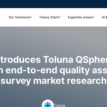
Our Solutions
Toluna Start
Expertise areas
AI 
Toluna Start
Expertise areas
Analytics and Insights
저희는 다양한 산업 분야의 기업
크리에이티브 및 캠페인
고 있는 주요 산업 분야와 기업
시장조사 인사이트를 실시간으로 즉시 확인하고, 심층
광고 집행 전에 크리에이티브를 테스트하고 성과를 측정해 광고 및 캠페
분석까지 한 번에 해결하세요.
인 효과를 극대화하세요.
ntroduces Toluna QSphe
Global Panel Community
n end-to-end quality as
7,900만 명 이상의 글로벌 소비자 패널을 활용해 시
장조사의 깊이와 신뢰도를 높이세요
브랜드 헬스 및 성장
브랜드 헬스와 인식을 추적하고 측정하며 강화해 더 강력한 브랜드를 구
survey market research
Toluna Start Qual
축하고 장기적인 성장을 이끄세요.
정성 조사용 서비스 플랫폼에서 소비자의 이야기를 생
생하게 전달하세요.
Toluna