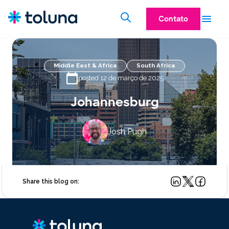
Contato
Middle East & Africa
South Africa
posted 12 de março de 2025
Johannesburg
Josh Pugh
Share this blog on: