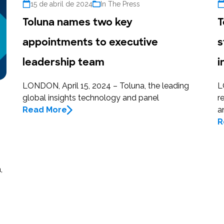
15 de abril de 2024
In The Press
Toluna names two key
T
appointments to executive
s
leadership team
i
LONDON, April 15, 2024 – Toluna, the leading
L
global insights technology and panel
r
Read More
a
R
,