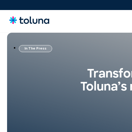
In The Press
Pessoas e Públicos
Compreenda os consumidores, o mercado e as
Transfo
necessidades que influenciam as decisões de compra.
Toluna’s
Ideias, Claims e Conceitos
Avalie, otimize e valide conceitos e claims para lançar
inovações com mais confiança.
Produtos, Embalagens & Experiências
Entenda o que influencia as decisões de compra e otimize
embalagens e experiências para se destacar no ponto de
venda.