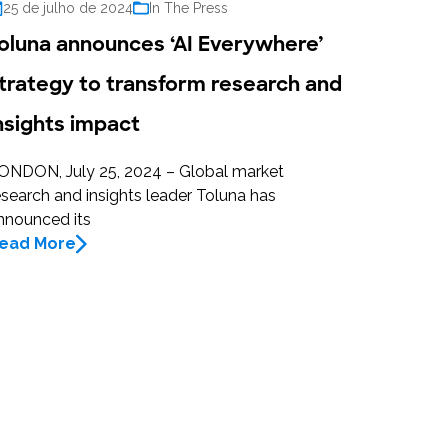
25 de julho de 2024
In The Press
oluna announces ‘AI Everywhere’
trategy to transform research and
nsights impact
ONDON, July 25, 2024 – Global market
esearch and insights leader Toluna has
nnounced its
ead More