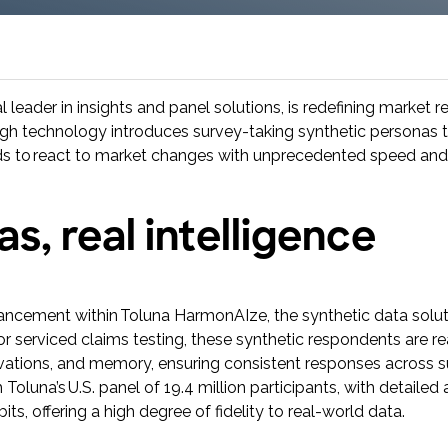
Toluna Start Academy
Aprenda a usar melhor o Toluna Start, criar
estudos mais eficazes e transformar dados
em insights acionáveis com mais agilidade.
al leader in insights and panel solutions, is redefining market 
ugh technology introduces survey-taking synthetic personas 
nds to react to market changes with unprecedented speed and
s, real intelligence
ncement within Toluna HarmonAIze, the synthetic data soluti
or serviced claims testing, these synthetic respondents are re
otivations, and memory, ensuring consistent responses across 
oluna’s U.S. panel of 19.4 million participants, with detaile
ts, offering a high degree of fidelity to real-world data.