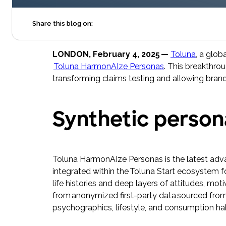
Share this blog on:
LONDON, February 4, 2025 —
Toluna
, a glob
Toluna HarmonAIze Personas
. This breakthro
transforming claims testing and allowing bra
Synthetic persona
Toluna HarmonAIze Personas is the latest adva
integrated within the Toluna Start ecosystem f
life histories and deep layers of attitudes, m
from anonymized first-party data sourced from T
psychographics, lifestyle, and consumption habi