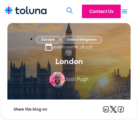
Contact Us
Europe
United Kingdom
posted 2025年3月12日
London
Josh Pugh
Share this blog on: