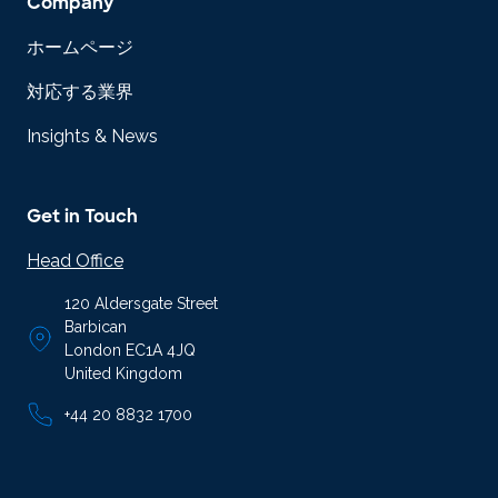
Company
ホームページ
対応する業界
Insights & News
Get in Touch
Head Office
120 Aldersgate Street
Barbican
London EC1A 4JQ
United Kingdom
+44 20 8832 1700