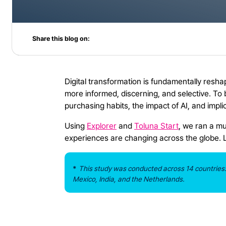
Share this blog on:
Digital transformation is fundamentally resha
more informed, discerning, and selective. To
purchasing habits, the impact of AI, and impli
Using
Explorer
and
Toluna Start
, we ran a mu
experiences are changing across the globe. Le
*
This study was conducted across 14 countries: 
Mexico, India, and the Netherlands.