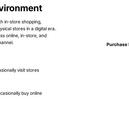
nvironment
h in-store shopping,
cal stores in a digital era.
s online, in-store, and
hannel.
Purchase 
ionally visit stores
casionally buy online