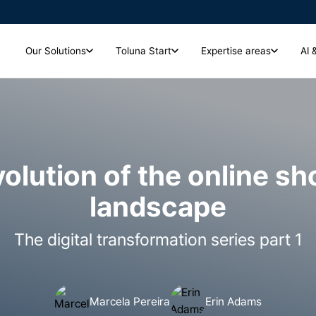
Our Solutions
Toluna Start
Expertise areas
AI 
Toluna Start
Expertise areas
Analytics and Insights
저희는 다양한 산업 분야의 기업
크리에이티브 및 캠페인
고 있는 주요 산업 분야와 기업
시장조사 인사이트를 실시간으로 즉시 확인하고, 심층
광고 집행 전에 크리에이티브를 테스트하고 성과를 측정해 광고 및 캠페
분석까지 한 번에 해결하세요.
인 효과를 극대화하세요.
olution of the online s
Global Panel Community
landscape
7,900만 명 이상의 글로벌 소비자 패널을 활용해 시
장조사의 깊이와 신뢰도를 높이세요
브랜드 헬스 및 성장
브랜드 헬스와 인식을 추적하고 측정하며 강화해 더 강력한 브랜드를 구
Toluna Start Qual
The digital transformation series part 1
축하고 장기적인 성장을 이끄세요.
정성 조사용 서비스 플랫폼에서 소비자의 이야기를 생
생하게 전달하세요.
Marcela Pereira
Erin Adams