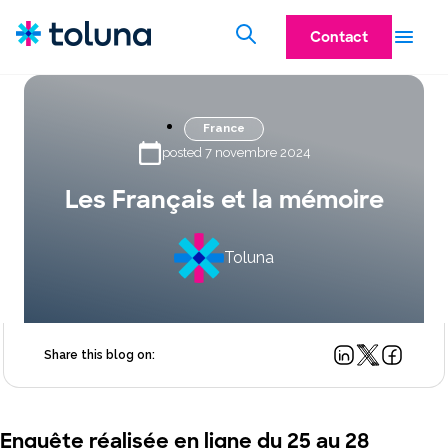
Contact
France
posted 7 novembre 2024
Les Français et la mémoire
Toluna
Share this blog on:
Enquête réalisée
en ligne
du
25
au
28