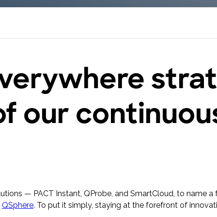
Padroneggia la piattaforma Toluna Start e
trasforma la tua ricerca in risultati concreti
con Toluna Start Academy.
everywhere strat
of our continuous
solutions — PACT Instant, QProbe, and SmartCloud, to name a 
h
QSphere
. To put it simply, staying at the forefront of innovati