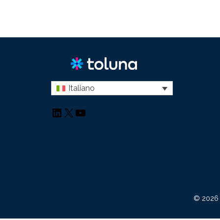
Italiano
LinkedIn
X
YouTube
© 2026 To