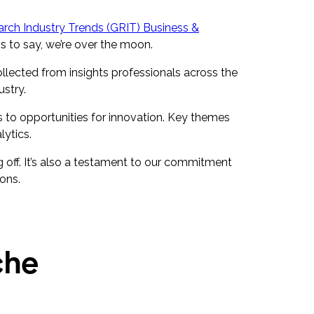
ch Industry Trends (GRIT) Business &
ss to say, we’re over the moon.
llected from insights professionals across the
ustry.
as to opportunities for innovation. Key themes
lytics.
g off. It’s also a testament to our commitment
ons.
che