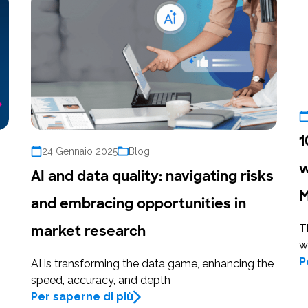
1
24 Gennaio 2025
Blog
w
AI and data quality: navigating risks
M
and embracing opportunities in
market research
T
w
P
AI is transforming the data game, enhancing the
speed, accuracy, and depth
Per saperne di più