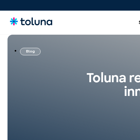
Blog
Consumatori e Target
Soluzioni per far crescere il tuo brand in modo continuativo
Toluna r
attraverso un apprendimento costante.
in
Idee, Claim e Concept
Screen, refine, and validate concepts and claims to bring
stronger innovations to market with confidence.
Prodotti, Pack e Esperienze
Ottimizza i prodotti, il packaging e le esperienze che
influenzano le decisioni di acquisto.