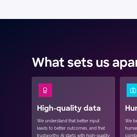
What sets us apa
High-quality data
Hu
We understand that better input
We be
leads to better outcomes, and that
human 
trustworthy AI starts with high-quality
combi