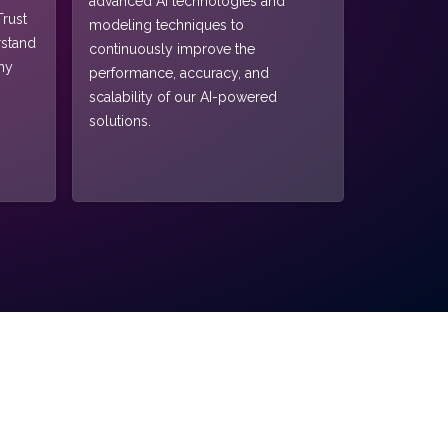
advanced AI technologies and
rust
modeling techniques to
rstand
continuously improve the
hy
performance, accuracy, and
scalability of our AI-powered
solutions.