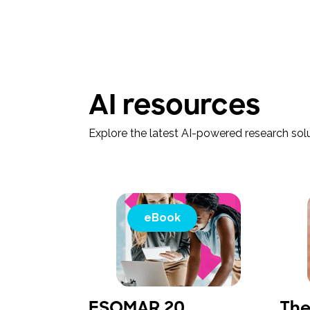
AI resources
Explore the latest AI-powered research solu
eBook
ESOMAR 20
The