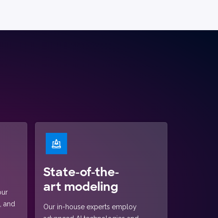
State-of-the-
art modeling
our
, and
Our in-house experts employ