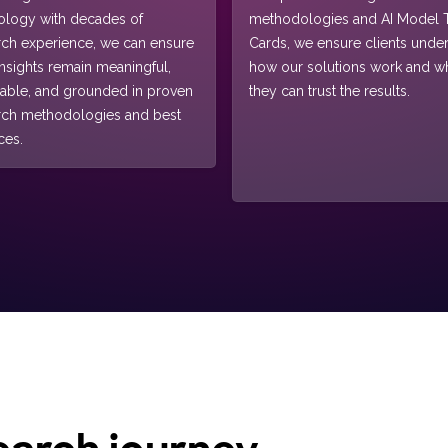
ology with decades of
methodologies and AI Model T
rch experience, we can ensure
Cards, we ensure clients unde
insights remain meaningful,
how our solutions work and w
nable, and grounded in proven
they can trust the results.
rch methodologies and best
ces.