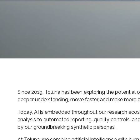
Padroneggia la piattaforma Toluna Start e
trasforma la tua ricerca in risultati concreti
con Toluna Start Academy.
Since 2019, Toluna has been exploring the potential of
deeper understanding, move faster, and make more co
Today, AI is embedded throughout our research eco
analysis to automated reporting, quality controls, a
by our groundbreaking synthetic personas.
At Toluna, we combine artificial intelligence with hu