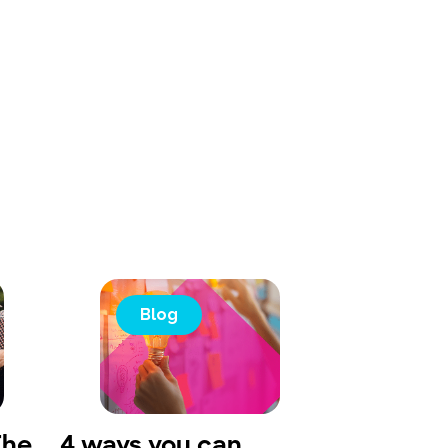
Blog
The
4 ways you can