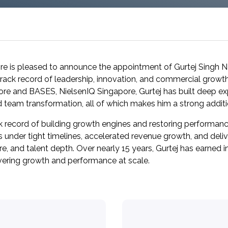
Padroneggia la piattaforma Toluna Start e
trasforma la tua ricerca in risultati concreti
con Toluna Start Academy.
e is pleased to announce the appointment of Gurtej Singh N
track record of leadership, innovation, and commercial growth
e and BASES, NielsenIQ Singapore, Gurtej has built deep exp
 team transformation, all of which makes him a strong additi
ack record of building growth engines and restoring performa
s under tight timelines, accelerated revenue growth, and del
ure, and talent depth. Over nearly 15 years, Gurtej has earned
livering growth and performance at scale.