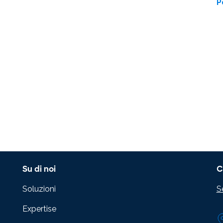
P
Su di noi
C
Soluzioni
S
Expertise