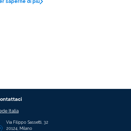
er saperne di più
ontattaci
ede Italia
Via Filippo Sassetti, 32
20124, Milano