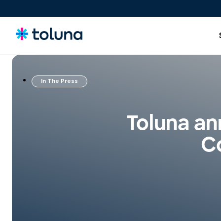
In The Press
Consumatori e Target
Soluzioni per far crescere il tuo brand in modo continuativo
Toluna an
attraverso un apprendimento costante.
C
Idee, Claim e Concept
Screen, refine, and validate concepts and claims to bring
stronger innovations to market with confidence.
Prodotti, Pack e Esperienze
Ottimizza i prodotti, il packaging e le esperienze che
influenzano le decisioni di acquisto.