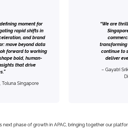
a defining moment for
“We are thril
ating rapid shifts in
Singapore
eleration, and brand
commerci
ear: move beyond data
transforming
look forward to working
continue to 
o shape bold, human-
deliver eve
sights that drive
– Gayatri Sr
s.”
D
, Toluna Singapore
’s next phase of growth in APAC, bringing together our platform