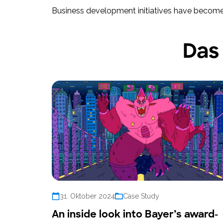
Business development initiatives have become a
Das
31. Oktober 2024
Case Study
An inside look into Bayer’s award-