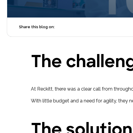
Markenerlebnisse, die Kaufentscheidungen beeinflussen
und die Conversion steigern.
Share this blog on:
The challen
At Reckitt, there was a clear call from throug
With little budget and a need for agility, they n
The solution