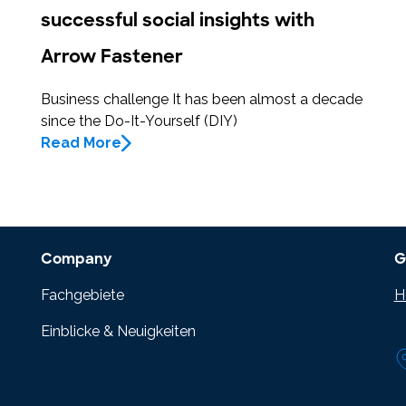
successful social insights with
Arrow Fastener
Business challenge It has been almost a decade
since the Do-It-Yourself (DIY)
Read More
Company
G
Fachgebiete
H
Einblicke & Neuigkeiten