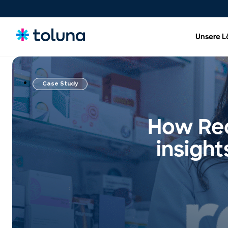
Unsere 
Case Study
Menschen und Zielgruppen
Verstehen Sie die Menschen und Marktkräfte, die
Wachstum vorantreiben, und gewinnen Sie Erkenntnisse
How Rec
über die Bedürfnisse, die Kaufentscheidungen
beeinflussen.
insigh
Ideen, Claims und Konzepte
Bewerten, optimieren und validieren Sie Konzepte und
Claims, um Innovationen mit größerer Sicherheit erfolgreich
auf den Markt zu bringen.
Produkte, Verpackungen &
Markenerlebnisse
Optimieren Sie Produkte, Verpackungen und