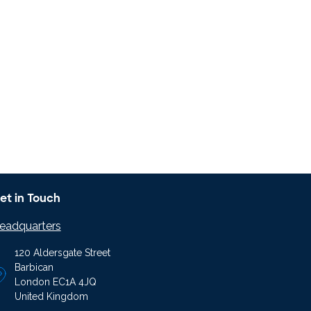
et in Touch
eadquarters
120 Aldersgate Street
Barbican
London EC1A 4JQ
United Kingdom