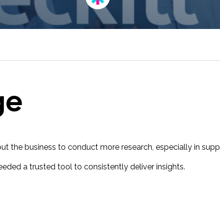
Toluna Start Academy
Lernen Sie Toluna Start optimal
einzusetzen und erzielen Sie mit der
Toluna Start Academy noch mehr Wirkung
aus Ihren Research-Projekten.
ge
hout the business to conduct more research, especially in su
eeded a trusted tool to consistently deliver insights.