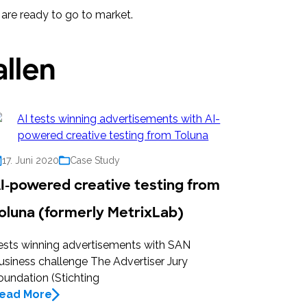
 are ready to go to market.
llen
17. Juni 2020
Case Study
I-powered creative testing from
oluna (formerly MetrixLab)
ests winning advertisements with SAN
usiness challenge The Advertiser Jury
oundation (Stichting
ead More