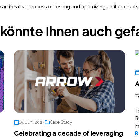
n iterative process of testing and optimizing until products
 könnte Ihnen auch gefa
A
T
T
B
15. Juni 2023
Case Study
F
Celebrating a decade of leveraging
R