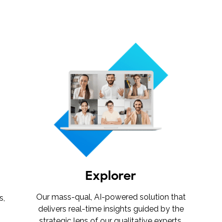
Explorer
Our mass-qual, AI-powered solution that
s,
delivers real-time insights guided by the
strategic lens of our qualitative experts.