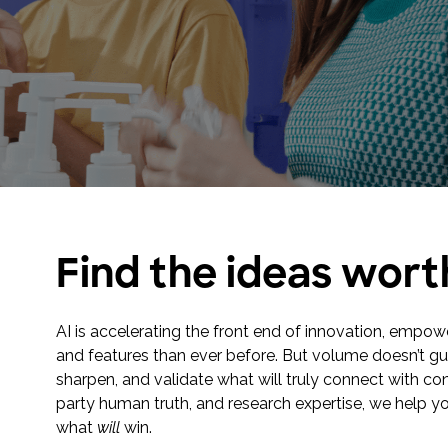
Toluna Start Academy
Lernen Sie Toluna Start optimal
einzusetzen und erzielen Sie mit der
Toluna Start Academy noch mehr Wirkung
aus Ihren Research-Projekten.
Find the ideas worth
AI is accelerating the front end of innovation, empow
and features than ever before. But volume doesn’t gu
sharpen, and validate what will truly connect with c
party human truth, and research expertise, we help
what
will
win.