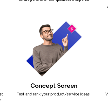
Concept Screen
et
Test and rank your product/service ideas.
V
c