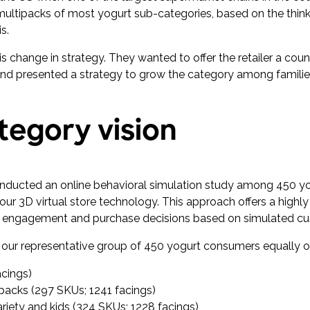
multipacks of most yogurt sub-categories, based on the thin
s.
change in strategy. They wanted to offer the retailer a coun
rand presented a strategy to grow the category among families
tegory vision
conducted an online behavioral simulation study among 450 yog
ng our 3D virtual store technology. This approach offers a highl
el engagement and purchase decisions based on simulated cu
d our representative group of 450 yogurt consumers equally o
acings)
packs (297 SKUs; 1241 facings)
riety and kids (324 SKUs; 1228 facings)