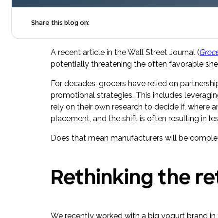
Markenerlebnisse, die Kaufentscheidungen beeinflussen
und die Conversion steigern.
Share this blog on:
A recent article in the Wall Street Journal (
Groce
potentially threatening the often favorable she
For decades, grocers have relied on partnershi
promotional strategies. This includes leveragi
rely on their own research to decide if, wher
placement, and the shift is often resulting in l
Does that mean manufacturers will be completel
Rethinking the re
We recently worked with a big yogurt brand in 