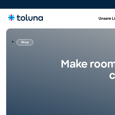
Unsere 
Blog
Menschen und Zielgruppen
Verstehen Sie die Menschen und Marktkräfte, die
Wachstum vorantreiben, und gewinnen Sie Erkenntnisse
Make room,
über die Bedürfnisse, die Kaufentscheidungen
beeinflussen.
c
Ideen, Claims und Konzepte
Bewerten, optimieren und validieren Sie Konzepte und
Claims, um Innovationen mit größerer Sicherheit erfolgreich
auf den Markt zu bringen.
Produkte, Verpackungen &
Markenerlebnisse
Optimieren Sie Produkte, Verpackungen und