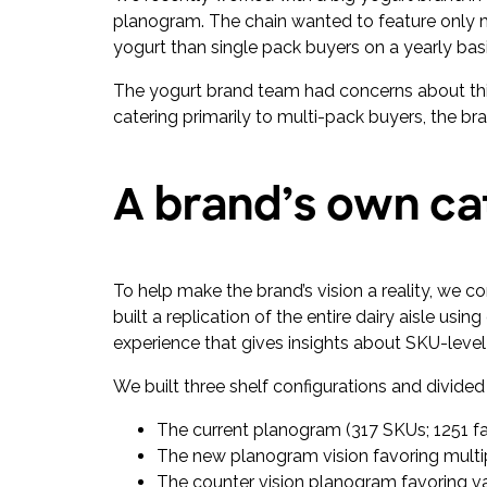
planogram. The chain wanted to feature only 
yogurt than single pack buyers on a yearly basi
The yogurt brand team had concerns about this 
catering primarily to multi-pack buyers, the b
A brand’s own ca
To help make the brand’s vision a reality, we 
built a replication of the entire dairy aisle usi
experience that gives insights about SKU-lev
We built three shelf configurations and divide
The current planogram (317 SKUs; 1251 f
The new planogram vision favoring multi
The counter vision planogram favoring va