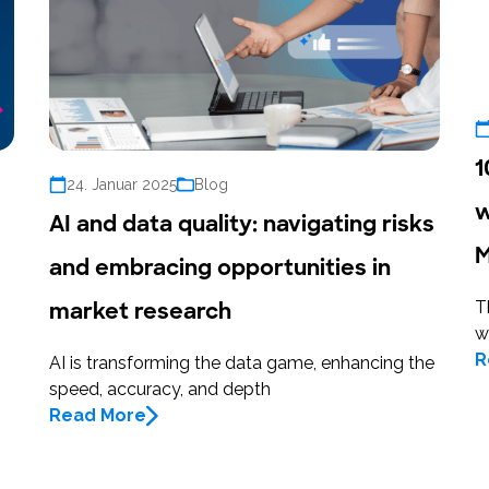
1
24. Januar 2025
Blog
w
AI and data quality: navigating risks
M
and embracing opportunities in
market research
T
w
R
AI is transforming the data game, enhancing the
speed, accuracy, and depth
Read More