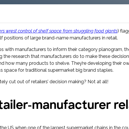
Toluna Start Academy
Lernen Sie Toluna Start optimal
einzusetzen und erzielen Sie mit der
Toluna Start Academy noch mehr Wirkung
aus Ihren Research-Projekten.
rs wrest control of shelf space from struggling food giants
) fla
lf positions of large brand-name manufacturers in retail.
ps with manufacturers to inform their category planogram, th
ng the research that manufacturers do to make these decision
e and how many products to shelve. They’re developing their 
ess space for traditional supermarket big brand staples.
y cut out of retailers’ decision making? Not at all!
tailer-manufacturer re
the US when one of the largest supermarket chains in the cou