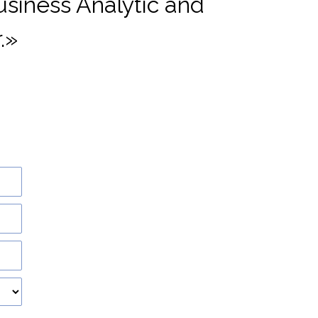
siness Analytic and
.»