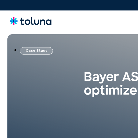
Case Study
Consumidores y Audiencias
Comprende a los consumidores, el mercado y las
Bayer ASE
necesidades que influyen en las decisiones de compra.
optimize
Ideas, Claims y Conceptos
Evalúa, optimiza y valida conceptos y claims para lanzar
innovaciones al mercado con más confianza.
Productos, Packs & Experiencias
Entiende qué influye en las decisiones de compra y
optimiza packaging y experiencias para destacar en el
punto de venta.