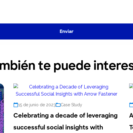
ítica de Privacidad
y
 la
Política de Privacidad
y los
Términos de Servicio
de Google.
Enviar
mbién te puede intere
15 de junio de 2023
Case Study
Celebrating a decade of leveraging
A
successful social insights with
T