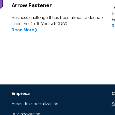
Arrow Fastener
T
B
Business challenge It has been almost a decade
F
since the Do-It-Yourself (DIY)
R
Read More
Empresa
C
Áreas de especialización
S
IA y innovación