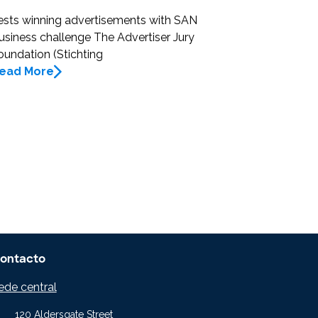
ests winning advertisements with SAN
usiness challenge The Advertiser Jury
oundation (Stichting
ead More
ontacto
ede central
120 Aldersgate Street