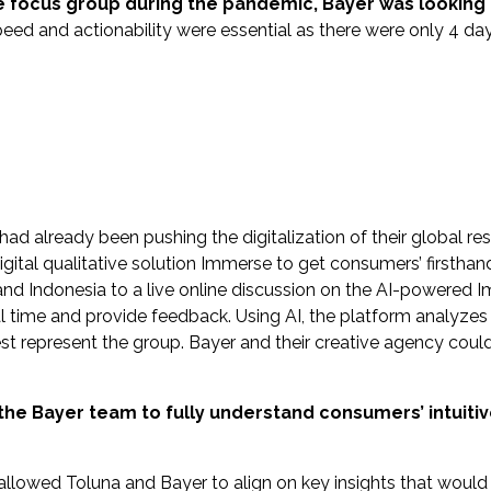
ve focus group during the pandemic, Bayer was looking 
eed and actionability were essential as there were only 4 da
d already been pushing the digitalization of their global re
igital qualitative solution Immerse to get consumers’ firsth
nd Indonesia to a live online discussion on the AI-powered 
eal time and provide feedback. Using AI, the platform analyzes 
st represent the group. Bayer and their creative agency cou
the Bayer team to fully understand consumers’ intuitiv
 allowed Toluna and Bayer to align on key insights that would