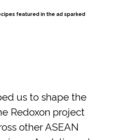
ecipes featured in the ad sparked
ped us to shape the
he Redoxon project
cross other ASEAN