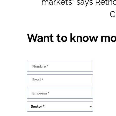
markets” says Retn
C
Want to know mor