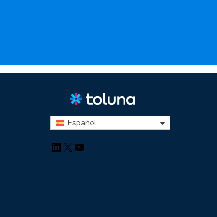
Español
LinkedIn
X
YouTube