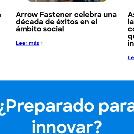
a
Arrow Fastener celebra una
A
década de éxitos en el
l
ámbito social
c
q
i
Leer más
Le
¿Preparado par
innovar?