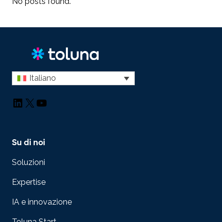
No posts found.
Italiano
LinkedIn
X
YouTube
Su di noi
Soluzioni
Expertise
IA e innovazione
Toluna Start