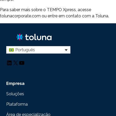
Para saber mais sobre o TEMPO Xpress, acesse
tolunacorporate.com ou entre em contato com a Toluna.
Português
LinkedIn
X
YouTube
Empresa
Soluções
Plataforma
Área de especialização