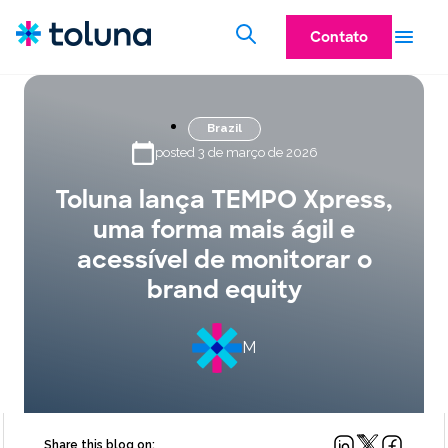
Contato
Brazil
posted 3 de março de 2026
Toluna lança TEMPO Xpress,
uma forma mais ágil e
acessível de monitorar o
brand equity
M
Share this blog on: