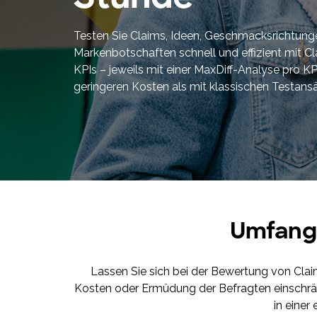
Markenerlebnisse, die Kaufentscheidungen beeinflussen
und die Conversion steigern.
Testen Sie Claims, Ideen, Geschmacksrichtung
Markenbotschaften schnell und effizient mit Cl
KPIs – jeweils mit einer MaxDiff-Analyse pro KPI
geringeren Kosten als mit klassischen Testans
Umfangr
Lassen Sie sich bei der Bewertung von Cla
Kosten oder Ermüdung der Befragten einschränk
in einer