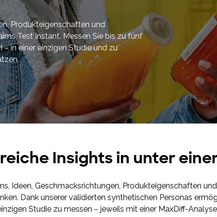
Toluna Start Academy
Lernen Sie Toluna Start optimal
en, Produkteigenschaften und
einzusetzen und erzielen Sie mit der
aims Test Instant. Messen Sie bis zu fünf
Toluna Start Academy noch mehr Wirkung
aus Ihren Research-Projekten.
 – in einer einzigen Studie und zu
ätzen.
eiche Insights in unter eine
ims, Ideen, Geschmacksrichtungen, Produkteigenschaften und 
en. Dank unserer validierten synthetischen Personas ermöglic
 einzigen Studie zu messen – jeweils mit einer MaxDiff-Analyse