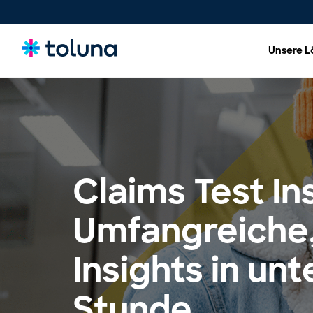
Unsere 
Menschen und Zielgruppen
Verstehen Sie die Menschen und Marktkräfte, die
Wachstum vorantreiben, und gewinnen Sie Erkenntnisse
über die Bedürfnisse, die Kaufentscheidungen
beeinflussen.
Claims Test In
Ideen, Claims und Konzepte
Umfangreiche
Bewerten, optimieren und validieren Sie Konzepte und
Claims, um Innovationen mit größerer Sicherheit erfolgreich
auf den Markt zu bringen.
Insights in unt
Produkte, Verpackungen &
Markenerlebnisse
Stunde
Optimieren Sie Produkte, Verpackungen und