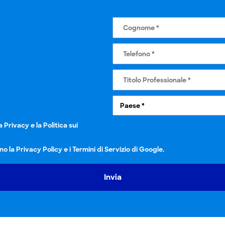
la Privacy
e la
Politica sui
no la
Privacy Policy
e i
Termini di Servizio
di Google.
Invia