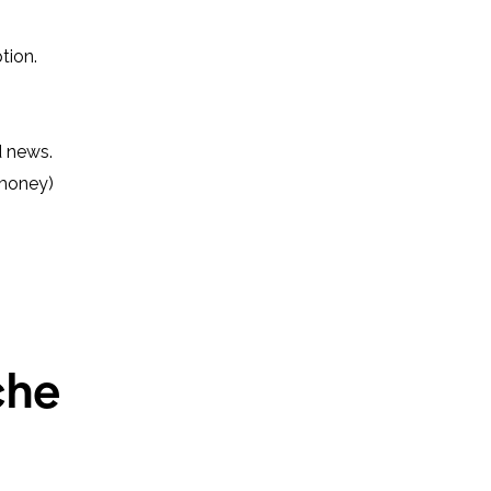
tion.
 news.
 money)
che