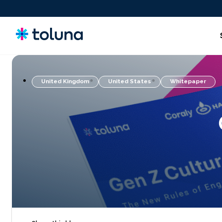
United Kingdom
United States
Whitepaper
Consumatori e Target
Soluzioni per far crescere il tuo brand in modo continuativo
attraverso un apprendimento costante.
Idee, Claim e Concept
Screen, refine, and validate concepts and claims to bring
stronger innovations to market with confidence.
Prodotti, Pack e Esperienze
Ottimizza i prodotti, il packaging e le esperienze che
influenzano le decisioni di acquisto.