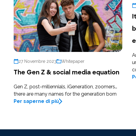
I
b
e
A
27 Novembre 2023
Whitepaper
u
c
The Gen Z & social media equation
P
Gen Z, post-millennials, iGeneration, zoomers…
there are many names for the generation born
Per saperne di più