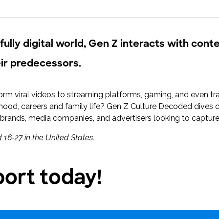
Padroneggia la piattaforma Toluna Start e
trasforma la tua ricerca in risultati concreti
con Toluna Start Academy.
 fully digital world, Gen Z interacts with con
ir predecessors.
 viral videos to streaming platforms, gaming, and even tradi
thood, careers and family life? Gen Z Culture Decoded dives 
r brands, media companies, and advertisers looking to capture
16-27 in the United States.
ort today!