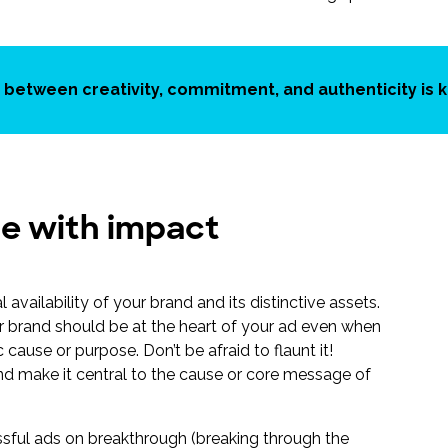
 between creativity, commitment, and authenticity is k
e with impact
 availability of your brand and its distinctive assets.
ur brand should be at the heart of your ad even when
ause or purpose. Don’t be afraid to flaunt it!
and make it central to the cause or core message of
ssful ads on breakthrough (breaking through the