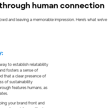
y through human connection
 crowd and leaving a memorable impression. Here’s what we’v
y:
way to establish relatability
and fosters a sense of
 that a clear presence of
s of sustainability
hrough features humans, as
ates.
ping your brand front and