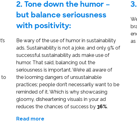
2.
Tone down the humor –
3.
but balance seriousness
We
with positivity:
br
eno
t’s
Be wary of the use of humor in sustainability
as
ads. Sustainability is not a joke, and only 9% of
successful sustainability ads make use of
humor. That said, balancing out the
seriousness is important. We’re all aware of
 to
the looming dangers of unsustainable
practices; people don’t necessarily want to be
reminded of it. Which is why showcasing
gloomy, disheartening visuals in your ad
reduces the chances of success by
36%
.
Read more