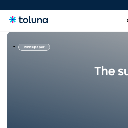
Whitepaper
Consumatori e Target
Soluzioni per far crescere il tuo brand in modo continuativo
The s
attraverso un apprendimento costante.
Idee, Claim e Concept
Screen, refine, and validate concepts and claims to bring
stronger innovations to market with confidence.
Prodotti, Pack e Esperienze
Ottimizza i prodotti, il packaging e le esperienze che
influenzano le decisioni di acquisto.