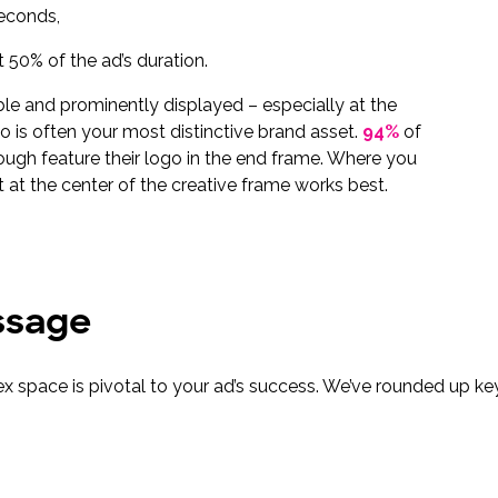
seconds,
t 50% of the ad’s duration.
le and prominently displayed – especially at the
go is often your most distinctive brand asset.
94%
of
ough feature their logo in the end frame. Where you
t at the center of the creative frame works best.
ssage
 space is pivotal to your ad’s success. We’ve rounded up key