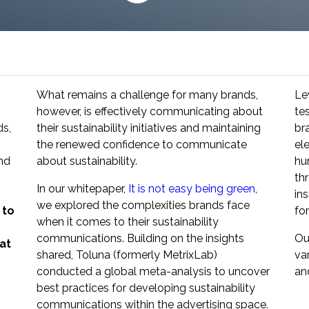
Padroneggia la piattaforma Toluna Start e
trasforma la tua ricerca in risultati concreti
con Toluna Start Academy.
What remains a challenge for many brands,
Le
however, is effectively communicating about
te
ds,
their sustainability initiatives and maintaining
br
the renewed confidence to communicate
el
and
about sustainability.
hu
thr
In our whitepaper,
It is not easy being green
,
in
we explored the complexities brands face
 to
fo
when it comes to their sustainability
communications. Building on the insights
Ou
at
shared, Toluna (formerly MetrixLab)
var
conducted a global meta-analysis to uncover
an
best practices for developing sustainability
communications within the advertising space.