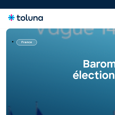
France
Consommateurs
Comprenez les personnes et les forces du marché qui
stimulent la croissance et identifiez les besoins qui
Baromè
influencent les décisions.
électio
Idées & Concepts
Évaluez, affinez et validez des concepts et des claims pour
lancer des innovations plus solides sur le marché en toute
confiance.