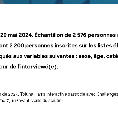
Maîtrisez la plateforme Toluna Start et
transformez votre recherche en impact
concret avec Toluna Start Academy.
 29 mai 2024. Échantillon de 2 576 personnes 
dont 2 200 personnes inscrites sur les listes 
és aux variables suivantes : sexe, âge, caté
ur de l’interviewé(e).
 de 2024, Toluna Harris Interactive s’associe avec Challenge
u 7 juin (avant-veille du scrutin).