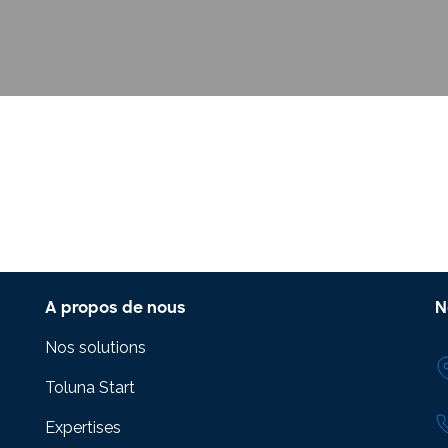
Maîtrisez la plateforme Toluna Start et
transformez votre recherche en impact
concret avec Toluna Start Academy.
A propos de nous
N
Nos solutions
Toluna Start
Expertises