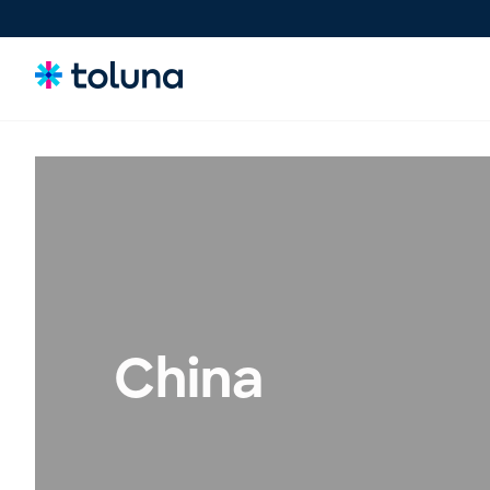
Consommateurs
Comprenez les personnes et les forces du marché qui
stimulent la croissance et identifiez les besoins qui
influencent les décisions.
Idées & Concepts
Évaluez, affinez et validez des concepts et des claims pour
China
lancer des innovations plus solides sur le marché en toute
confiance.