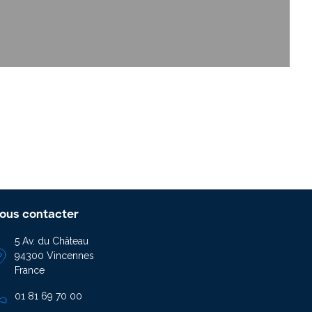
ous contacter
5 Av. du Château
94300 Vincennes
France
01 81 69 70 00