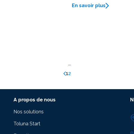
En savoir plus
1
2
A propos de nous
N
Nos solutions
Toluna Start