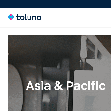
Consommateurs
Comprenez les personnes et les forces du marché qui
stimulent la croissance et identifiez les besoins qui
influencent les décisions.
Idées & Concepts
Évaluez, affinez et validez des concepts et des claims pour
Asia & Pacific
lancer des innovations plus solides sur le marché en toute
confiance.