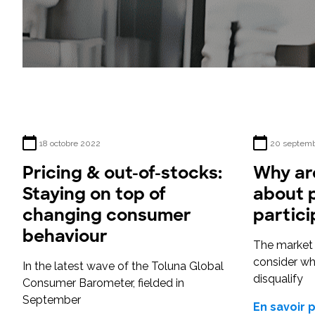
18 octobre 2022
20 septem
Pricing & out-of-stocks:
Why are
Staying on top of
about 
changing consumer
partici
behaviour
The market 
consider whe
In the latest wave of the Toluna Global
disqualify
Consumer Barometer, fielded in
September
En savoir 