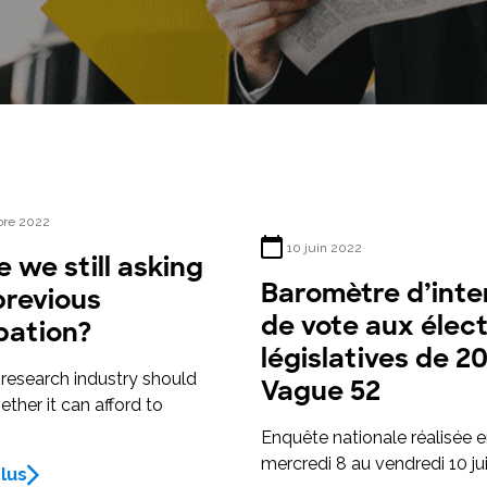
Maîtrisez la plateforme Toluna Start et
transformez votre recherche en impact
concret avec Toluna Start Academy.
bre 2022
10 juin 2022
 we still asking
Baromètre d’inte
previous
de vote aux élec
pation?
législatives de 2
research industry should
Vague 52
ther it can afford to
Enquête nationale réalisée e
mercredi 8 au vendredi 10 ju
plus