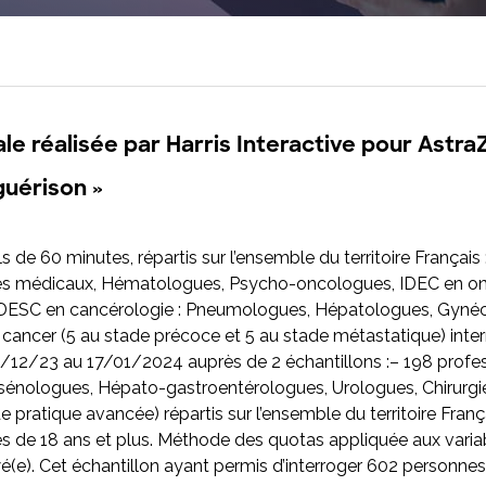
Maîtrisez la plateforme Toluna Start et
transformez votre recherche en impact
concret avec Toluna Start Academy.
le réalisée par Harris Interactive pour Astr
guérison »
els de 60 minutes, répartis sur l’ensemble du territoire Françai
 médicaux, Hématologues, Psycho-oncologues, IDEC en onc
n DESC en cancérologie : Pneumologues, Hépatologues, Gyné
’un cancer (5 au stade précoce et 5 au stade métastatique) i
20/12/23 au 17/01/2024 auprès de 2 échantillons :– 198 profes
énologues, Hépato-gastroentérologues, Urologues, Chirurgi
de pratique avancée) répartis sur l’ensemble du territoire Franç
s de 18 ans et plus. Méthode des quotas appliquée aux variab
wé(e). Cet échantillon ayant permis d’interroger 602 personnes 