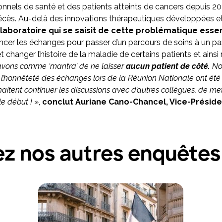
nnels de santé et des patients atteints de cancers depuis 2
écès. Au-delà des innovations thérapeutiques développées et 
aboratoire qui se saisit de cette problématique essent
avancer les échanges pour passer d’un parcours de soins à un pa
et changer l’histoire de la maladie de certains patients et ains
vons comme ‘mantra’ de ne laisser
aucun patient de côté.
Nou
t l’honnêteté des échanges
lors de la Réunion Nationale ont été
aitent continuer les discussions avec d’autres collègues, de met
 le début !
»,
conclut Auriane Cano-Chancel, Vice-Présid
z nos autres enquêtes