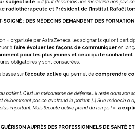
ur subjectivité
. «
Il faut désormais une médecine non plus cen
e radiothérapeute et Président de l’Institut Rafaël lor
-SOIGNÉ : DES MÉDECINS DEMANDENT DES FORMATION
on » organisée par AstraZeneca, les soignants qui ont partic
inuer à
faire évoluer les façons de communiquer
en lanç
mment pour les plus jeunes et ceux qui le souhaitent
eures obligatoires y sont consacrées.
le basée sur
l’écoute active
qui permet de
comprendre com
 au patient. C’est un mécanisme de défense… Il reste dans son s
est évidemment pas ce qu’attend le patient. […] Si le médecin a 
plus important. Mais l’écoute active prend du temps !
»,
a expl
 GUÉRISON AUPRÈS DES PROFESSIONNELS DE SANTÉ ET