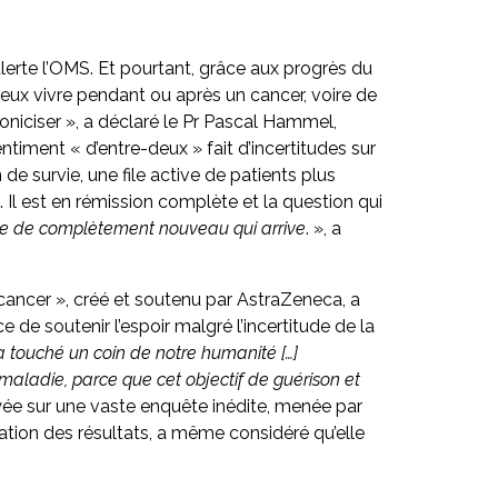
rte l’OMS. Et pourtant, grâce aux progrès du
eux vivre pendant ou après un cancer, voire de
oniciser », a déclaré le Pr Pascal Hammel,
timent « d’entre-deux » fait d’incertitudes sur
 de survie, une file active de patients plus
 Il est en rémission complète et la question qui
chose de complètement nouveau qui arrive
. », a
u cancer », créé et soutenu par AstraZeneca, a
 de soutenir l’espoir malgré l’incertitude de la
a touché un coin de notre humanité […]
 maladie, parce que cet objectif de guérison et
uyée sur une vaste enquête inédite, menée par
entation des résultats, a même considéré qu’elle