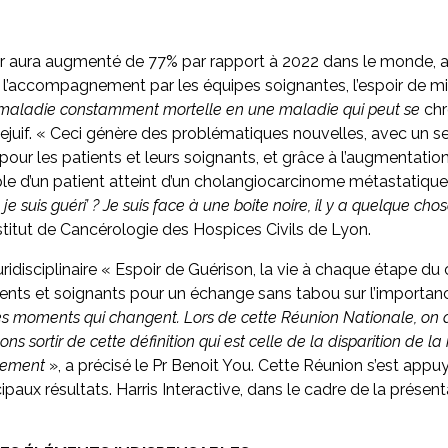
 aura augmenté de 77% par rapport à 2022 dans le monde, ale
 l’accompagnement par les équipes soignantes, l’espoir de mi
maladie constamment mortelle en une maladie qui peut se
chr
lejuif. « Ceci génère des problématiques nouvelles, avec un sen
 pour les patients et leurs soignants, et grâce à l’augmentation
ple d’un patient atteint d’un cholangiocarcinome métastatique.
 je suis guéri’ ? Je suis face à une boite noire, il y a quelque 
stitut de Cancérologie des Hospices Civils de Lyon.
uridisciplinaire « Espoir de Guérison, la vie à chaque étape d
ients et soignants pour un échange sans tabou sur l’importance
 des moments qui changent. Lors de cette Réunion Nationale, on 
 sortir de cette définition qui est celle de la disparition de la
itement
», a précisé le Pr Benoit You. Cette Réunion s’est app
rincipaux résultats. Harris Interactive, dans le cadre de la prés