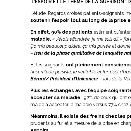
L’ESPOIR ET LE THÈME DE LA GUÉRISON :
L’étude ‘Regards croisés patients-soignants’ me
soutenir l’espoir tout au long de la prise
En effet, 90% des patients
estiment qu’entend
maladie.
« J’étais effondrée, je me suis dit « j’a
Ça m’a beaucoup aidée, ça m’a portée et donné 
– issu de la phase qualitative de l’enquête na
Et les soignants
ont pleinement conscienc
l’incertitude persiste, le véritable enfer, c’est d’
Bérard/ Président d’Unicancer
– lors de la Réu
Plus les échanges avec l’équipe soignante
accepter sa maladie
: 92% de ceux qui ont e
m’aide à accepter la maladie versus 77% chez q
Néanmoins, il existe des freins chez les 
prudents au fur et à mesure de la prise en cha
espoirs.