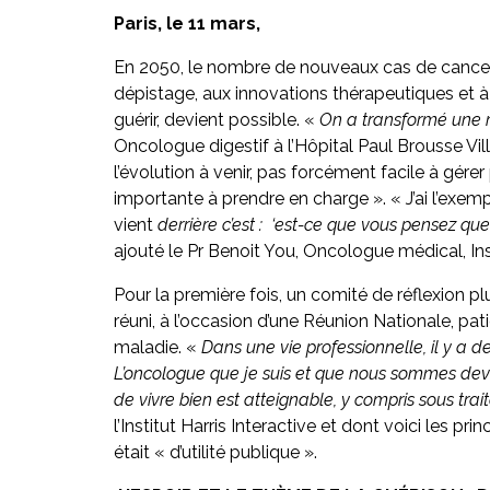
Paris, le 11 mars,
En 2050, le nombre de nouveaux cas de cancer
dépistage, aux innovations thérapeutiques et à
guérir, devient possible. «
On a transformé une 
Oncologue digestif à l’Hôpital Paul Brousse Vil
l’évolution à venir, pas forcément facile à gérer
importante à prendre en charge ». « J’ai l’exem
vient
derrière c’est : ‘est-ce que vous pensez que
ajouté le Pr Benoit You, Oncologue médical, In
Pour la première fois, un comité de réflexion pl
réuni, à l’occasion d’une Réunion Nationale, pat
maladie. «
Dans une vie professionnelle, il y a
L’oncologue que je suis et que nous sommes devons
de vivre bien est atteignable, y compris sous tra
l’Institut Harris Interactive et dont voici les p
était « d’utilité publique ».