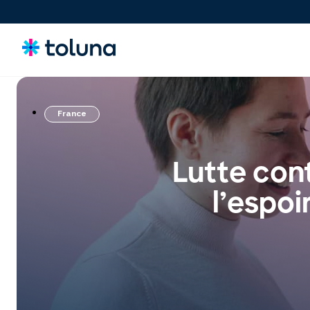
France
Consommateurs
Comprenez les personnes et les forces du marché qui
stimulent la croissance et identifiez les besoins qui
Lutte cont
influencent les décisions.
l’espoi
Idées & Concepts
Évaluez, affinez et validez des concepts et des claims pour
lancer des innovations plus solides sur le marché en toute
confiance.