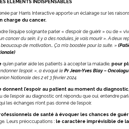
 DES ÉLÉMENTS INDISPENSABLES
née par Harris Interactive apporte un éclairage sur les raiso
 en charge du cancer.
re l’équipe soignante parler « d’espoir de guérir » ou de « vi
i un cancer du sein, il y a des nodules, je vais mourir ». A deux rep
beaucoup de motivation… Ça m’a boostée pour la suite. »
(Pati
tionale)
e
qu’en parler aide les patients à accepter la maladie,
pour pl
abandonner l’espoir. », a évoqué le
Pr Jean-Yves Blay – Oncologu
nion Nationale des 2 et 3 février 2024.
 donnent l’espoir au patient au moment du diagnostic, 
u de l’espoir au diagnostic ont répondu que oui, entendre parle
ui les échanges n’ont pas donné de l’espoir.
professionnels de santé à évoquer les chances de guér
rge. Leurs préoccupations :
le caractère imprévisible de l