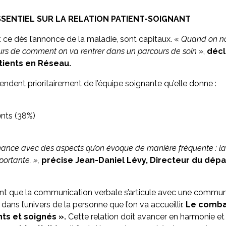
SSENTIEL SUR LA RELATION PATIENT-SOIGNANT
t ce dès l’annonce de la maladie, sont capitaux. «
Quand on no
eurs de comment on va rentrer dans un parcours de soin
»,
décl
atients en Réseau.
endent prioritairement de l’équipe soignante qu’elle donne :
ents (38%)
nnance avec des aspects qu’on évoque de manière fréquente : l
mportante. »,
précise Jean-Daniel Lévy, Directeur du dépa
ortant que la communication verbale s’articule avec une commu
ans l’univers de la personne que l’on va accueillir.
Le combat
ts et soignés ».
Cette relation doit avancer en harmonie et