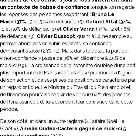
un contexte de baisse de confiance
lorsque l’on regarde
les réponses des personnes s’exprimant :
Bruno Le
Maire
(
37%
, -3 et 51% de défiance, +5),
Gabriel Attal
(
34%
,
+1 et 50% de défiance, +1) et
Olivier
Véran
(34%, +2 et 56%
de défiance, +3).
Olivier Dussopt
, quant à lui, ne semble au
premier abord pas en subir les effets, sa confiance
demeurant stable (23%, +1). Mais, dans le détail, la part de
« non-confiance » passe de 36% en décembre à 45% ce
mois-ci (+9). La croissance de la notoriété doublée d’une part
plus importante de Français pouvant se prononcer à l’égard
de son action et de ses prises de positions se caractérise par
un regard critique. Le Ministre du Travail, du Plein emploi et
de l’Insertion pourra se réjouir de voir que 64% des proches
de Renaissance (+6) lui accordent leur confiance dans cette
période.
De son côté, et dans un autre registre (« l’affaire Noël Le
Graët »),
Amélie Oudéa-Castéra
gagne ce mois-ci 5
points de confiance
(32%).