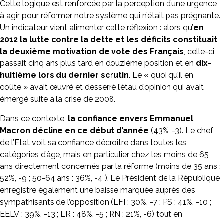
Cette logique est renforcée par la perception d’une urgence
à agir pour réformer notre système qui n’était pas prégnante.
Un indicateur vient alimenter cette réflexion : alors qu’
en
2012 la lutte contre la dette et les déficits constituait
la deuxième motivation de vote des Français
, celle-ci
passait cinq ans plus tard en douzième position et en
dix-
huitième lors du dernier scrutin
. Le « quoi qu’il en
coûte » avait œuvré et desserré l’étau d’opinion qui avait
émergé suite à la crise de 2008.
Dans ce contexte,
la confiance envers Emmanuel
Macron décline en ce début d’année
(43%, -3). Le chef
de l’Etat voit sa confiance décroître dans toutes les
catégories d’âge, mais en particulier chez les moins de 65
ans directement concernés par la réforme (moins de 35 ans :
52%, -9 ; 50-64 ans : 36%, -4 ). Le Président de la République
enregistre également une baisse marquée auprès des
sympathisants de l’opposition (LFI : 30%, -7 ; PS : 41%, -10 ;
EELV : 39%, -13 ; LR : 48%, -5 ; RN : 21%, -6) tout en