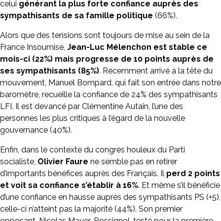
celui
générant la plus forte confiance auprès des
sympathisants de sa famille politique
(66%).
Alors que des tensions sont toujours de mise au sein de la
France Insoumise,
Jean-Luc Mélenchon est stable ce
mois-ci (22%) mais progresse de 10 points auprès de
ses sympathisants (85%)
. Récemment arrivé à la tête du
mouvement, Manuel Bompard, qui fait son entrée dans notre
baromètre, recueille la confiance de 24% des sympathisants
LFI. Il est devancé par Clémentine Autain, l’une des
personnes les plus critiques à l’égard de la nouvelle
gouvernance (40%).
Enfin, dans le contexte du congrès houleux du Parti
socialiste,
Olivier Faure
ne semble pas en retirer
d’importants bénéfices auprès des Français. Il
perd 2 points
et voit sa confiance s’établir à 16%
. Et même s’il bénéficie
d’une confiance en hausse auprès des sympathisants PS (+5),
celle-ci n’atteint pas la majorité (44%). Son premier
opposant, Nicolas Mayer-Rossignol, testé pour la première