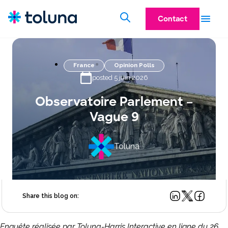
Contact
France
Opinion Polls
posted 5 juin 2026
Observatoire Parlement –
Vague 9
Toluna
Share this blog on:
Enquête réalisée par Toluna-Harris Interactive en ligne du 26