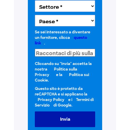
Se sei interessato a diventare
un fornitore, clicca
questo
link
.
Cliccando su "Invia" accetta la
nostra
Politica sulla
Privacy
e la
Politica sui
Cookie.
Questo sito è protetto da
reCAPTCHA e si applicano la
Privacy Policy
e i
Termini di
Servizio
di Google.
Invia