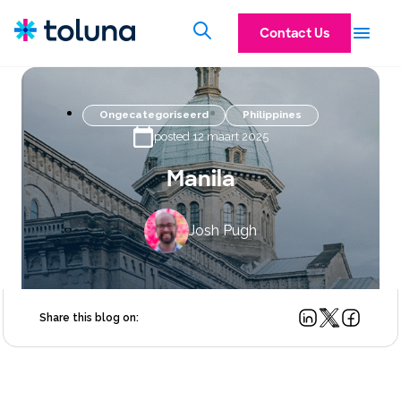
Contact Us
Ongecategoriseerd
Philippines
posted 12 maart 2025
Manila
Josh Pugh
Share this blog on: